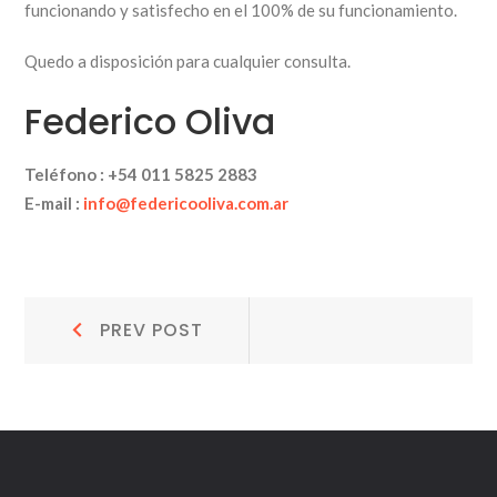
funcionando y satisfecho en el 100% de su funcionamiento.
Quedo a disposición para cualquier consulta.
Federico Oliva
Teléfono :
+54 011 5825 2883
E-mail :
info@federicooliva.com.ar
Navegación
Prev
PREV POST
Post:
de
entradas